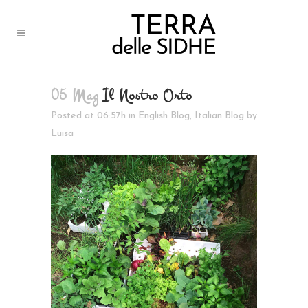
05 Mag
Il Nostro Orto
Posted at 06:57h
in
English Blog
,
Italian Blog
by
Luisa